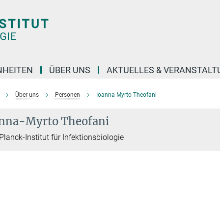
NHEITEN
ÜBER UNS
AKTUELLES & VERANSTAL
Über uns
Personen
Ioanna-Myrto Theofani
nna-Myrto Theofani
lanck-Institut für Infektionsbiologie