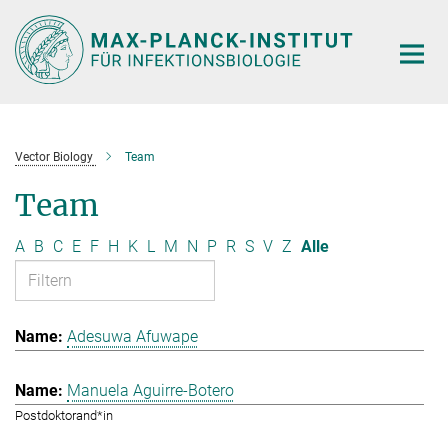
Hauptinhalt
Vector Biology
Team
Team
A
B
C
E
F
H
K
L
M
N
P
R
S
V
Z
Alle
Adesuwa Afuwape
Manuela Aguirre-Botero
Postdoktorand*in