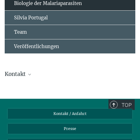
Biologie der Malariaparasiten
Silvia Portugal
Team
Veröffentlichungen
Kontakt
Dr. Silvia Portugal
Lise Meitner Group Leader
portugal@...
TOP
Malaria Parasite Biology
Kontakt / Anfahrt
„Das Beste aus zwei Welten“
Presse
20. JULI 2020