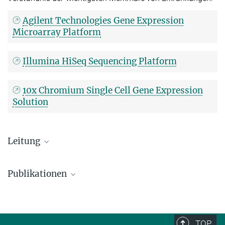
Agilent Technologies Gene Expression
Microarray Platform
Illumina HiSeq Sequencing Platform
10x Chromium Single Cell Gene Expression
Solution
Leitung
Dr. rer. nat. Hans-Joachim Mollenkopf
Publikationen
+49 30 28460-482
+49 30 28460-501
PubMed - NCBI
mollenkopf@...
TOP