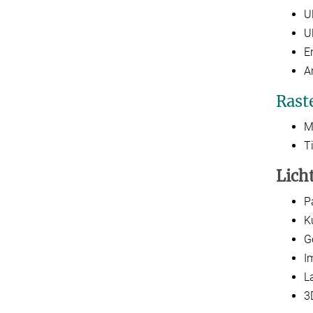
U
U
E
A
Rast
M
T
Lich
P
K
G
I
L
3