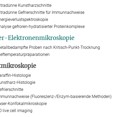
ltradünne Kunstharzschnitte
ltradünne Gefrierschnitte für Immunnachweise
nergieverlustspektroskopie
nalyse gefroren-hydratisierter Proteinkomplexe
er-Elektronenmikroskopie
etallbedampfte Proben nach Kritisch-Punkt-Trocknung
ieftemperaturpräparationen
tmikroskopie
araffin-Histologie
unstharz-Histologie
efrierschnitte
mmunnachweise (Fluoreszenz-/Enzym-basierende Methoden)
aser-Konfokalmikroskopie
D live cell imaging