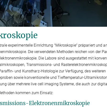
kroskopie
trale experimentelle Einrichtung "Mikroskopie" präpariert und an
nenmikroskopie. Die verwendeten Methoden reichen von der Par
lektronenmikroskopie. Die Labore sind ausgestattet mit konve
almikroskopen, Transmissions- und Rasterelektronenmikroskop
 Paraffin- und Kunstharz-Histologie zur Verfügung, des weiteren
roben sowie konventionelle und Tieftemperatur-Ultramikrotom
tung über mehrere live cell imaging Systeme, die auch zur digi
Methoden kommen zum Einsatz:
smissions-Elektronenmikroskopie