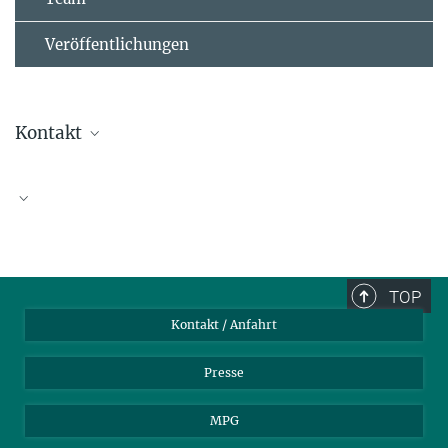
Veröffentlichungen
Kontakt
Mark Cronan, PhD
cronan@...
TOP
Kontakt / Anfahrt
Presse
„Eine tolle neue Arbeitsumgebung“
MPG
6. MÄRZ 2020