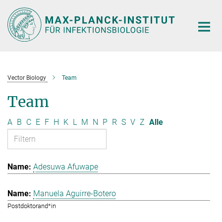
Hauptinhalt
Vector Biology
Team
Team
A
B
C
E
F
H
K
L
M
N
P
R
S
V
Z
Alle
Adesuwa Afuwape
Manuela Aguirre-Botero
Postdoktorand*in