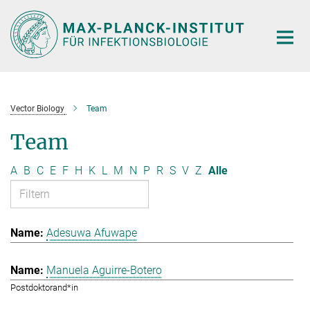
Hauptinhalt
Vector Biology
Team
Team
A
B
C
E
F
H
K
L
M
N
P
R
S
V
Z
Alle
Adesuwa Afuwape
Manuela Aguirre-Botero
Postdoktorand*in