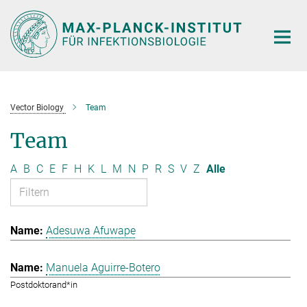
Hauptinhalt
Vector Biology
Team
Team
A
B
C
E
F
H
K
L
M
N
P
R
S
V
Z
Alle
Adesuwa Afuwape
Manuela Aguirre-Botero
Postdoktorand*in