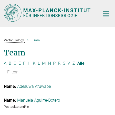
Hauptinhalt
Vector Biology
Team
Team
A
B
C
E
F
H
K
L
M
N
P
R
S
V
Z
Alle
Adesuwa Afuwape
Manuela Aguirre-Botero
Postdoktorand*in