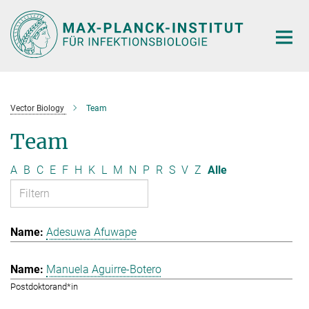
Hauptinhalt
Vector Biology
Team
Team
A
B
C
E
F
H
K
L
M
N
P
R
S
V
Z
Alle
Adesuwa Afuwape
Manuela Aguirre-Botero
Postdoktorand*in