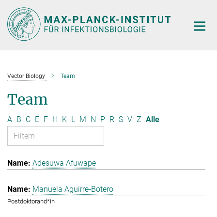
Hauptinhalt
Vector Biology
Team
Team
A
B
C
E
F
H
K
L
M
N
P
R
S
V
Z
Alle
Adesuwa Afuwape
Manuela Aguirre-Botero
Postdoktorand*in