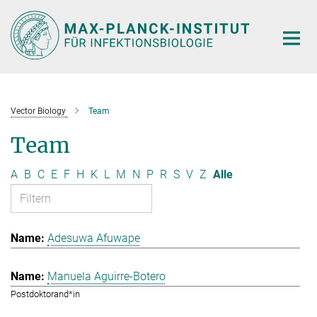
Hauptinhalt
Vector Biology
Team
Team
A
B
C
E
F
H
K
L
M
N
P
R
S
V
Z
Alle
Adesuwa Afuwape
Manuela Aguirre-Botero
Postdoktorand*in