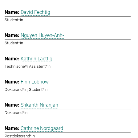
David Fechtig
Student*in
Nguyen Huyen-Anh-
Student*in
Kathrin Laettig
Technische*r Assistent*in
Finn Lobnow
Doktorand*in, Student*in
Srikanth Niranjan
Doktorand*in
Cathrine Nordgaard
Postdoktorand*in