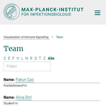
Hauptinhalt
Visualisation of Immune Signalling
Team
Team
C
E
F
H
L
N
R
S
T
Z
Alle
Fakun Cao
Postdoktorand*in
Alina Ehrl
Student*in