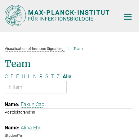
Hauptinhalt
Visualisation of Immune Signalling
Team
Team
C
E
F
H
L
N
R
S
T
Z
Alle
Fakun Cao
Postdoktorand*in
Alina Ehrl
Student*in