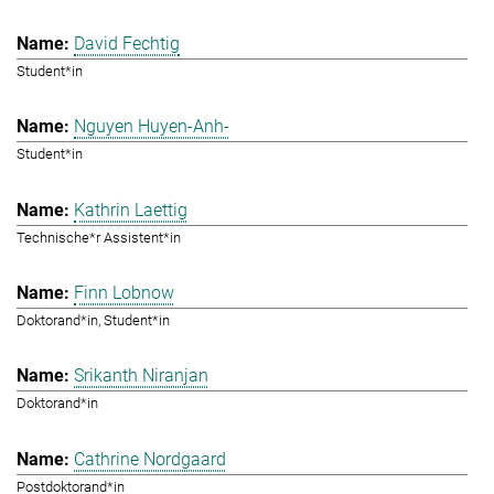
David Fechtig
Student*in
Nguyen Huyen-Anh-
Student*in
Kathrin Laettig
Technische*r Assistent*in
Finn Lobnow
Doktorand*in, Student*in
Srikanth Niranjan
Doktorand*in
Cathrine Nordgaard
Postdoktorand*in