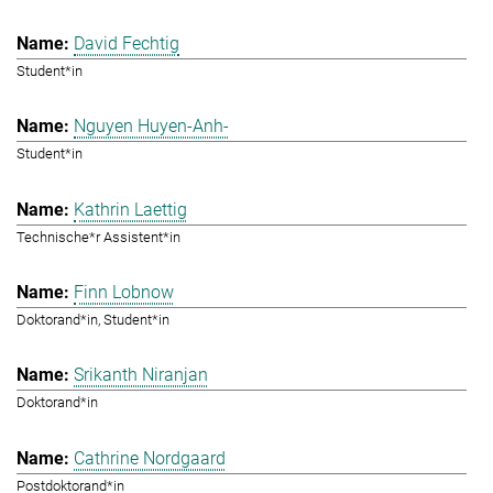
David Fechtig
Student*in
Nguyen Huyen-Anh-
Student*in
Kathrin Laettig
Technische*r Assistent*in
Finn Lobnow
Doktorand*in, Student*in
Srikanth Niranjan
Doktorand*in
Cathrine Nordgaard
Postdoktorand*in