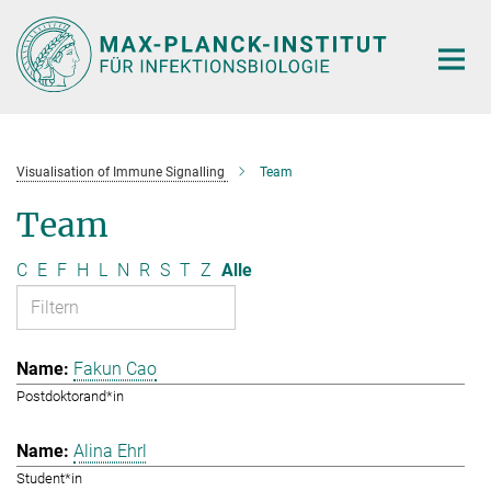
Hauptinhalt
Visualisation of Immune Signalling
Team
Team
C
E
F
H
L
N
R
S
T
Z
Alle
Fakun Cao
Postdoktorand*in
Alina Ehrl
Student*in