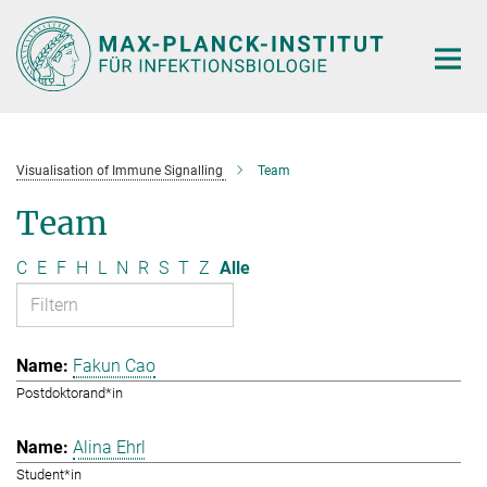
Hauptinhalt
Visualisation of Immune Signalling
Team
Team
C
E
F
H
L
N
R
S
T
Z
Alle
Fakun Cao
Postdoktorand*in
Alina Ehrl
Student*in