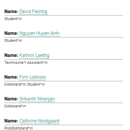
David Fechtig
Student*in
Nguyen Huyen-Anh-
Student*in
Kathrin Laettig
Technische*r Assistent*in
Finn Lobnow
Doktorand*in, Student*in
Srikanth Niranjan
Doktorand*in
Cathrine Nordgaard
Postdoktorand*in