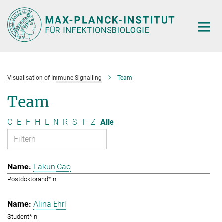
Hauptinhalt
Visualisation of Immune Signalling
Team
Team
C
E
F
H
L
N
R
S
T
Z
Alle
Fakun Cao
Postdoktorand*in
Alina Ehrl
Student*in