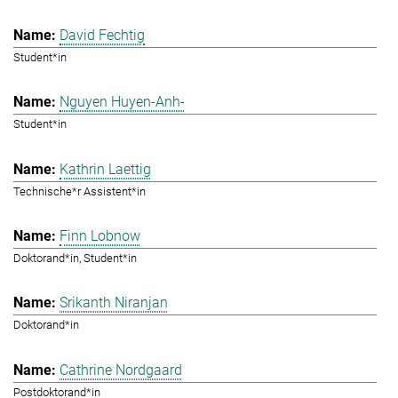
David Fechtig
Student*in
Nguyen Huyen-Anh-
Student*in
Kathrin Laettig
Technische*r Assistent*in
Finn Lobnow
Doktorand*in, Student*in
Srikanth Niranjan
Doktorand*in
Cathrine Nordgaard
Postdoktorand*in