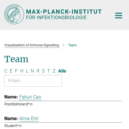
Hauptinhalt
Visualisation of Immune Signalling
Team
Team
C
E
F
H
L
N
R
S
T
Z
Alle
Fakun Cao
Postdoktorand*in
Alina Ehrl
Student*in