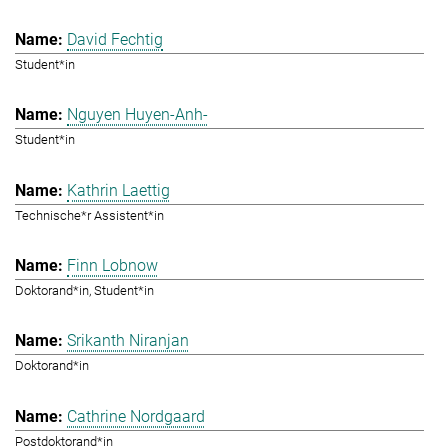
David Fechtig
Student*in
Nguyen Huyen-Anh-
Student*in
Kathrin Laettig
Technische*r Assistent*in
Finn Lobnow
Doktorand*in, Student*in
Srikanth Niranjan
Doktorand*in
Cathrine Nordgaard
Postdoktorand*in