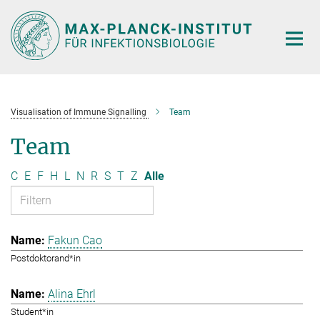
Hauptinhalt
Visualisation of Immune Signalling
Team
Team
C
E
F
H
L
N
R
S
T
Z
Alle
Fakun Cao
Postdoktorand*in
Alina Ehrl
Student*in