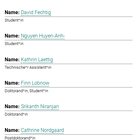
David Fechtig
Student*in
Nguyen Huyen-Anh-
Student*in
Kathrin Laettig
Technische*r Assistent*in
Finn Lobnow
Doktorand*in, Student*in
Srikanth Niranjan
Doktorand*in
Cathrine Nordgaard
Postdoktorand*in