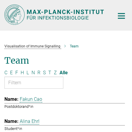
Hauptinhalt
Visualisation of Immune Signalling
Team
Team
C
E
F
H
L
N
R
S
T
Z
Alle
Fakun Cao
Postdoktorand*in
Alina Ehrl
Student*in