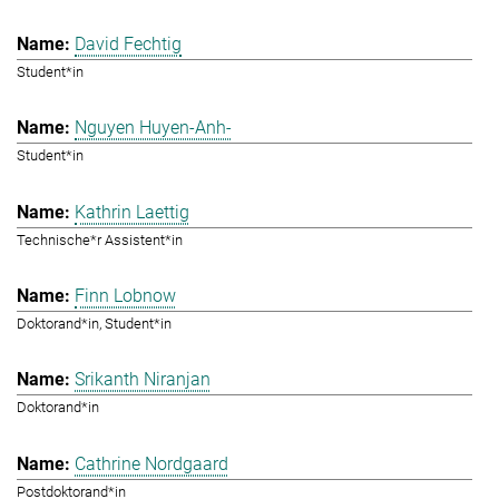
David Fechtig
Student*in
Nguyen Huyen-Anh-
Student*in
Kathrin Laettig
Technische*r Assistent*in
Finn Lobnow
Doktorand*in, Student*in
Srikanth Niranjan
Doktorand*in
Cathrine Nordgaard
Postdoktorand*in