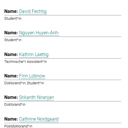
David Fechtig
Student*in
Nguyen Huyen-Anh-
Student*in
Kathrin Laettig
Technische*r Assistent*in
Finn Lobnow
Doktorand*in, Student*in
Srikanth Niranjan
Doktorand*in
Cathrine Nordgaard
Postdoktorand*in