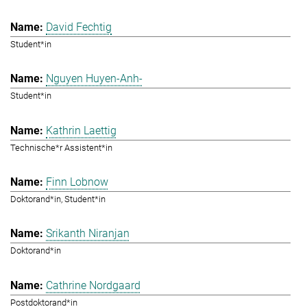
David Fechtig
Student*in
Nguyen Huyen-Anh-
Student*in
Kathrin Laettig
Technische*r Assistent*in
Finn Lobnow
Doktorand*in, Student*in
Srikanth Niranjan
Doktorand*in
Cathrine Nordgaard
Postdoktorand*in