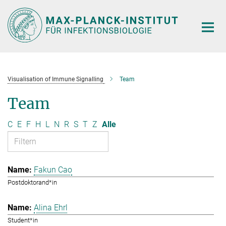
Hauptinhalt
Visualisation of Immune Signalling
Team
Team
C
E
F
H
L
N
R
S
T
Z
Alle
Fakun Cao
Postdoktorand*in
Alina Ehrl
Student*in