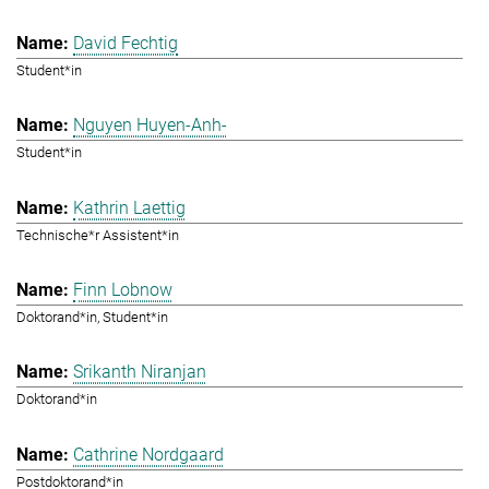
David Fechtig
Student*in
Nguyen Huyen-Anh-
Student*in
Kathrin Laettig
Technische*r Assistent*in
Finn Lobnow
Doktorand*in, Student*in
Srikanth Niranjan
Doktorand*in
Cathrine Nordgaard
Postdoktorand*in