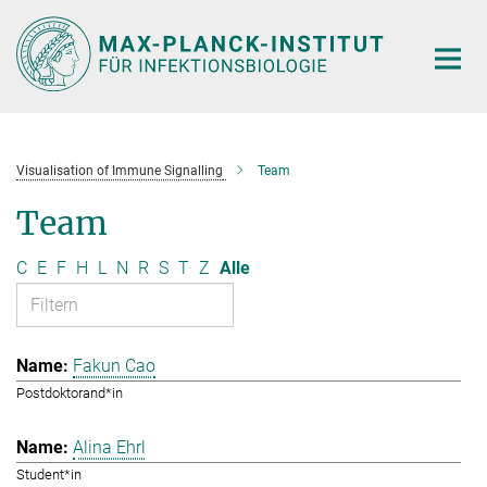
Hauptinhalt
Visualisation of Immune Signalling
Team
Team
C
E
F
H
L
N
R
S
T
Z
Alle
Fakun Cao
Postdoktorand*in
Alina Ehrl
Student*in