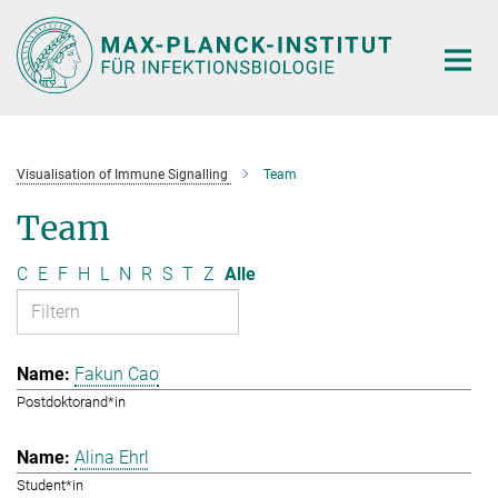
Hauptinhalt
Visualisation of Immune Signalling
Team
Team
C
E
F
H
L
N
R
S
T
Z
Alle
Fakun Cao
Postdoktorand*in
Alina Ehrl
Student*in