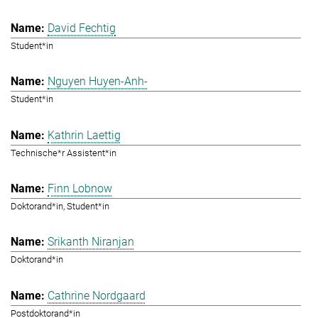
David Fechtig
Student*in
Nguyen Huyen-Anh-
Student*in
Kathrin Laettig
Technische*r Assistent*in
Finn Lobnow
Doktorand*in, Student*in
Srikanth Niranjan
Doktorand*in
Cathrine Nordgaard
Postdoktorand*in