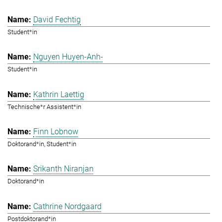
David Fechtig
Student*in
Nguyen Huyen-Anh-
Student*in
Kathrin Laettig
Technische*r Assistent*in
Finn Lobnow
Doktorand*in, Student*in
Srikanth Niranjan
Doktorand*in
Cathrine Nordgaard
Postdoktorand*in