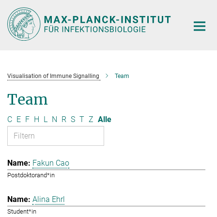
Hauptinhalt
Visualisation of Immune Signalling
Team
Team
C
E
F
H
L
N
R
S
T
Z
Alle
Fakun Cao
Postdoktorand*in
Alina Ehrl
Student*in