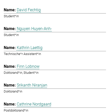
David Fechtig
Student*in
Nguyen Huyen-Anh-
Student*in
Kathrin Laettig
Technische*r Assistent*in
Finn Lobnow
Doktorand*in, Student*in
Srikanth Niranjan
Doktorand*in
Cathrine Nordgaard
Postdoktorand*in