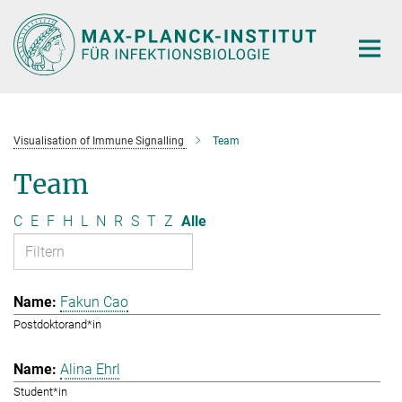
Hauptinhalt
Visualisation of Immune Signalling
Team
Team
C
E
F
H
L
N
R
S
T
Z
Alle
Fakun Cao
Postdoktorand*in
Alina Ehrl
Student*in