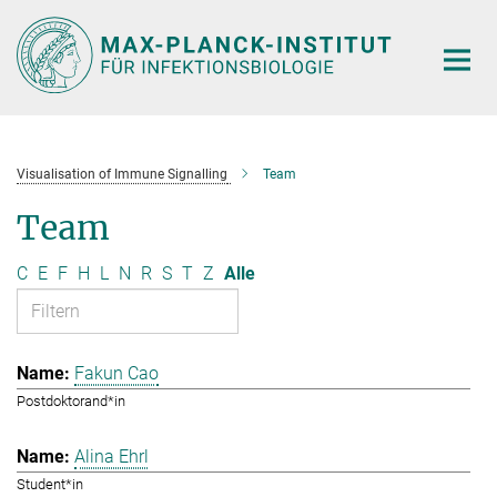
Hauptinhalt
Visualisation of Immune Signalling
Team
Team
C
E
F
H
L
N
R
S
T
Z
Alle
Fakun Cao
Postdoktorand*in
Alina Ehrl
Student*in