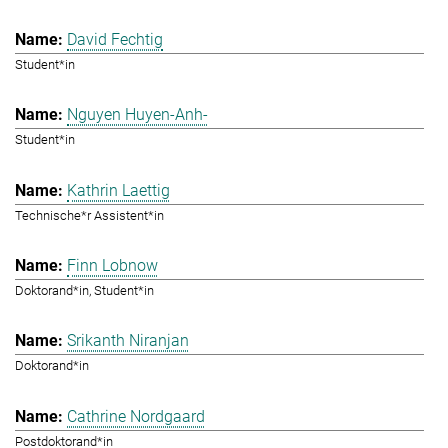
David Fechtig
Student*in
Nguyen Huyen-Anh-
Student*in
Kathrin Laettig
Technische*r Assistent*in
Finn Lobnow
Doktorand*in, Student*in
Srikanth Niranjan
Doktorand*in
Cathrine Nordgaard
Postdoktorand*in