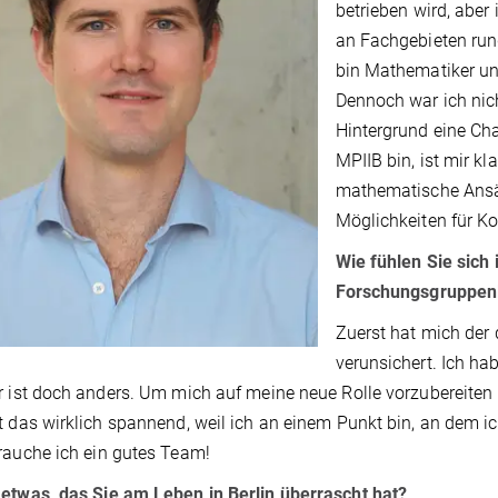
betrieben wird, aber
an Fachgebieten run
bin Mathematiker und
Dennoch war ich nic
Hintergrund eine Cha
MPIIB bin, ist mir k
mathematische Ansät
Möglichkeiten für K
Wie fühlen Sie sich 
Forschungsgruppenl
Zuerst hat mich der
verunsichert. Ich ha
r ist doch anders. Um mich auf meine neue Rolle vorzubereiten
t das wirklich spannend, weil ich an einem Punkt bin, an dem 
rauche ich ein gutes Team!
etwas, das Sie am Leben in Berlin überrascht hat?