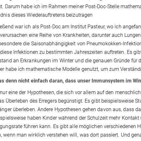
gt. Darum habe ich im Rahmen meiner Post-Doc-Stelle mathem
dnis dieses Wiederauftretens beizutragen
eßend war ich als Post-Doc am Institut Pasteur, wo ich angef
 verursachen eine Reihe von Krankheiten, darunter auch Lunge
besondere die Saisonabhängigkeit von Pneumokokken-Infektionen
iese Infektionen zu bestimmten Jahreszeiten auftreten. Es gib
tand an Erkrankungen im Winter und die genauen Gründe für die
ier habe ich mathematische Modelle genutzt, um zum Verständ
das denn nicht einfach daran, dass unser Immunsystem im Win
 nur eine der Hypothesen, die sich vor allem auf den menschlich
as Überleben des Erregers begünstigt. Es gibt beispielsweise Stu
änger überleben. Andere Hypothesen gehen davon aus, dass da
ispielsweise haben Kinder während der Schulzeit mehr Kontakt 
gungsrate führen kann. Es gibt alle möglichen verschiedenen H
 wenn man wirklich verstehen will, was dort passiert. Und gen