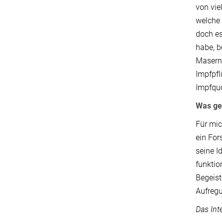
von vie
welche 
doch es
habe, b
Masern.
Impfpfl
Impfquo
Was gef
Für mic
ein For
seine I
funktio
Begeist
Aufreg
Das Int