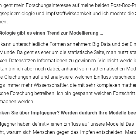
ch geht mein Forschungsinteresse auf meine beiden Post-Doc-Pro
sepidemiologie und Impfstoffwirksamkeit und ich möchte die S
hen.
Biologie gibt es einen Trend zur Modellierung …
 kann unterschiedliche Formen annehmen: Big Data und der Ei
r Munde. Da geht es eher um die statistische Seite, man nutzt 
en Datensätzen Informationen zu gewinnen. Vielleicht werde 
n bin ich aber noch dabei, anhand von mathematischen Model
lle Gleichungen auf und analysiere, welchen Einfluss verschied
ngs immer mehr Wissenschaftler, die mit sehr komplexen mathe
sche Forschung betreiben. Ich bin gespannt welchen Fortschri
 machen werden.
nken Sie über Impfgegner? Werden dadurch Ihre Modelle beei
fgegner haben definitiv einen Einfluss auf unsere Modelle! Das 
ht, warum sich Menschen gegen das Impfen entscheiden. Manc