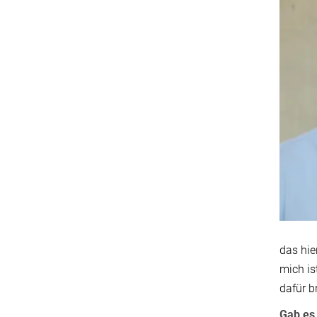
das hie
mich is
dafür b
Gab es 