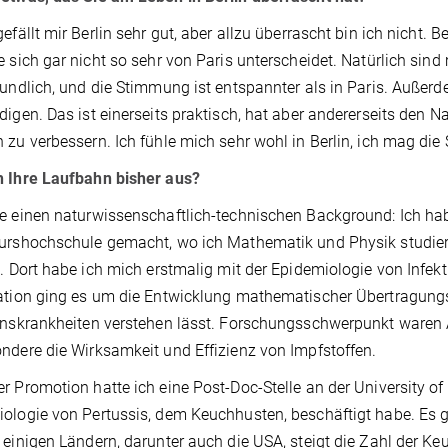
gefällt mir Berlin sehr gut, aber allzu überrascht bin ich nicht. B
e sich gar nicht so sehr von Paris unterscheidet. Natürlich si
eundlich, und die Stimmung ist entspannter als in Paris. Außer
digen. Das ist einerseits praktisch, hat aber andererseits den 
 zu verbessern. Ich fühle mich sehr wohl in Berlin, ich mag die
h Ihre Laufbahn bisher aus?
e einen naturwissenschaftlich-technischen Background: Ich ha
urshochschule gemacht, wo ich Mathematik und Physik studiert
s. Dort habe ich mich erstmalig mit der Epidemiologie von Infek
ation ging es um die Entwicklung mathematischer Übertragungs
onskrankheiten verstehen lässt. Forschungsschwerpunkt waren 
ndere die Wirksamkeit und Effizienz von Impfstoffen.
r Promotion hatte ich eine Post-Doc-Stelle an der University o
ologie von Pertussis, dem Keuchhusten, beschäftigt habe. Es 
 einigen Ländern, darunter auch die USA, steigt die Zahl der Ke