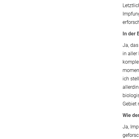
Letztli
Impfung
erforsc
In der 
Ja, das
in alle
komplex
momenta
ich ste
allerdi
biologi
Gebiet
Wie de
Ja, Imp
geforsc