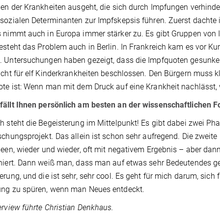
len der Krankheiten ausgeht, die sich durch Impfungen verhinde
sozialen Determinanten zur Impfskepsis führen. Zuerst dachte i
 nimmt auch in Europa immer stärker zu. Es gibt Gruppen von I
esteht das Problem auch in Berlin. In Frankreich kam es vor 
 Untersuchungen haben gezeigt, dass die Impfquoten gesunken
icht für elf Kinderkrankheiten beschlossen. Den Bürgern muss 
te ist: Wenn man mit dem Druck auf eine Krankheit nachlässt, 
ällt Ihnen persönlich am besten an der wissenschaftlichen 
h steht die Begeisterung im Mittelpunkt! Es gibt dabei zwei Ph
schungsprojekt. Das allein ist schon sehr aufregend. Die zweit
deen, wieder und wieder, oft mit negativem Ergebnis – aber d
niert. Dann weiß man, dass man auf etwas sehr Bedeutendes ges
erung, und die ist sehr, sehr cool. Es geht für mich darum, sich
ung zu spüren, wenn man Neues entdeckt.
erview führte Christian Denkhaus.