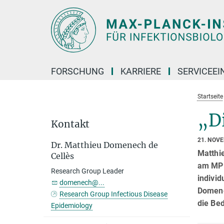
Hauptinhalt
FORSCHUNG
KARRIERE
SERVICEEI
Startseite
„Di
Kontakt
21. NOV
Dr. Matthieu Domenech de
Matthi
Cellès
am MPI
Research Group Leader
indivi
domenech@...
Domene
Research Group Infectious Disease
die Be
Epidemiology