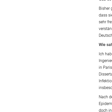
Bisher 
dass si
sehr fr
verstän
Deutsch
Wie sa
Ich hab
Ingenie
in Pari
Dissert
Infekti
insbeso
Nach de
Epidemi
doch in