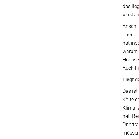
das lie
Verstän
Anschli
Erreger
hat ins
warum d
Höchsts
Auch h
Liegt 
Das ist
Kälte d
Klima l
hat. Be
Übertra
müssen,