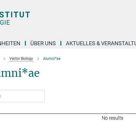
NHEITEN
ÜBER UNS
AKTUELLES & VERANSTAL
Vector Biology
Alumni*ae
umni*ae
No results