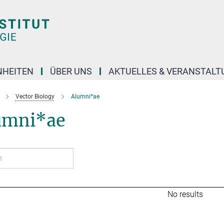
NHEITEN
ÜBER UNS
AKTUELLES & VERANSTAL
Vector Biology
Alumni*ae
umni*ae
No results