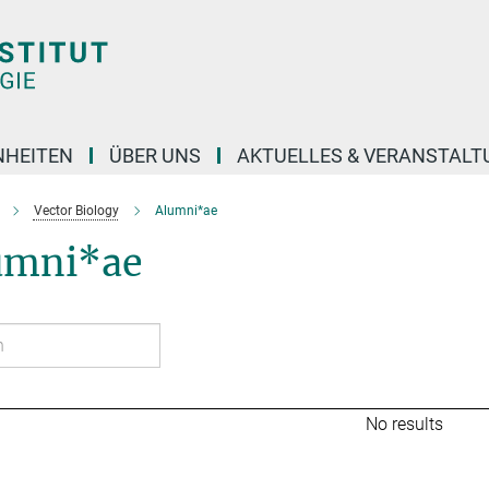
NHEITEN
ÜBER UNS
AKTUELLES & VERANSTAL
Vector Biology
Alumni*ae
umni*ae
No results