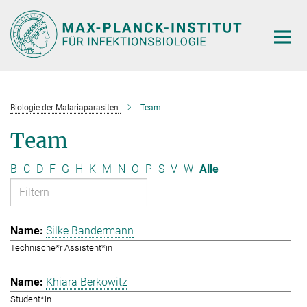
Hauptinhalt
Biologie der Malariaparasiten
Team
Team
B
C
D
F
G
H
K
M
N
O
P
S
V
W
Alle
Silke Bandermann
Technische*r Assistent*in
Khiara Berkowitz
Student*in