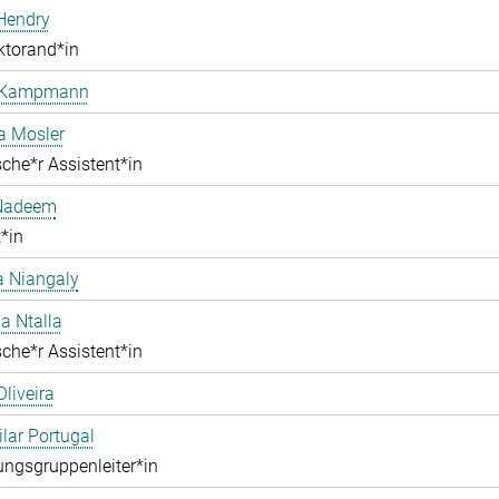
Hendry
ktorand*in
 Kampmann
a Mosler
che*r Assistent*in
Nadeem
*in
 Niangaly
na Ntalla
che*r Assistent*in
Oliveira
ilar Portugal
ngsgruppenleiter*in