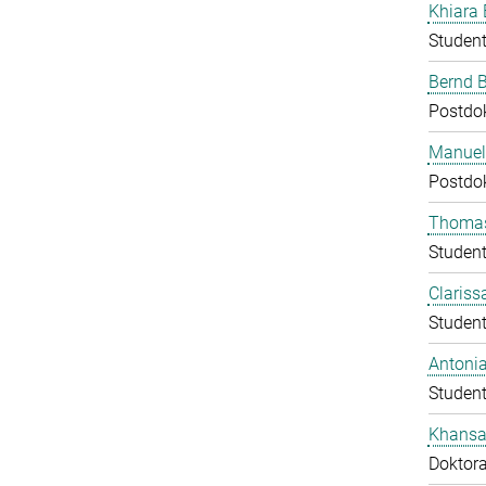
Khiara 
Student
Bernd 
Postdo
Manuela
Postdo
Thomas
Student
Clariss
Student
Antoni
Student
Khans
Doktor