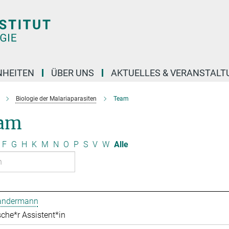
NHEITEN
ÜBER UNS
AKTUELLES & VERANSTAL
Biologie der Malariaparasiten
Team
am
F
G
H
K
M
N
O
P
S
V
W
Alle
Bandermann
che*r Assistent*in