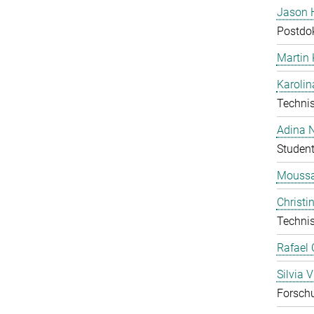
Jason 
Postdo
Martin
Karolin
Technis
Adina 
Student
Moussa
Christi
Technis
Rafael 
Silvia V
Forschu