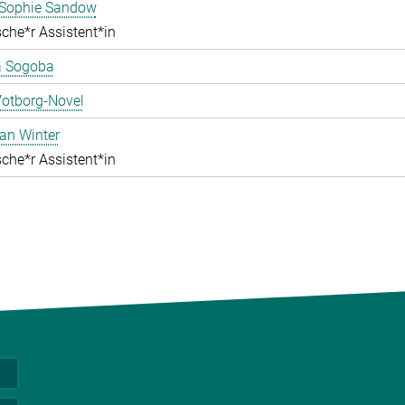
ophie Sandow
che*r Assistent*in
 Sogoba
Votborg-Novel
an Winter
che*r Assistent*in