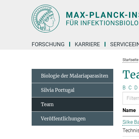
Hauptinhalt
FORSCHUNG
KARRIERE
SERVICEEI
Startseite
Te
Biologie der Malariaparasiten
B
C
D
Silvia Portugal
Team
Name
Veröffentlichungen
Silke 
Technis