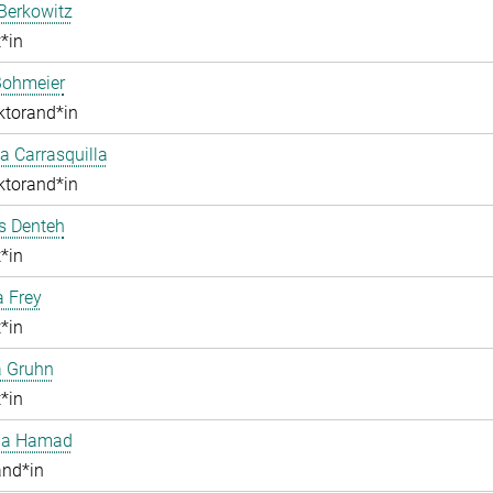
Berkowitz
*in
Bohmeier
ktorand*in
 Carrasquilla
ktorand*in
 Denteh
*in
a Frey
*in
a Gruhn
*in
aa Hamad
and*in