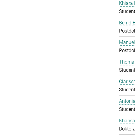
Khiara 
Student
Bernd 
Postdo
Manuela
Postdo
Thomas
Student
Clariss
Student
Antoni
Student
Khans
Doktor