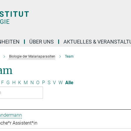
NHEITEN
ÜBER UNS
AKTUELLES & VERANSTAL
Biologie der Malariaparasiten
Team
am
F
G
H
K
M
N
O
P
S
V
W
Alle
Bandermann
che*r Assistent*in