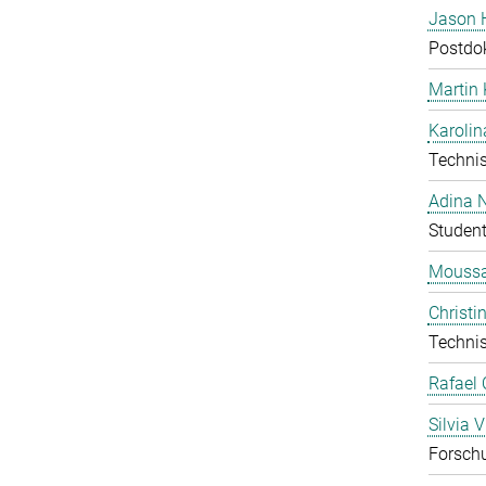
Jason 
Postdo
Martin
Karolin
Technis
Adina 
Student
Moussa
Christi
Technis
Rafael 
Silvia V
Forschu