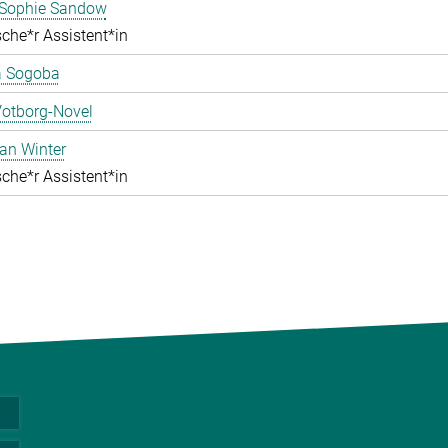
ophie Sandow
che*r Assistent*in
 Sogoba
Votborg-Novel
an Winter
che*r Assistent*in