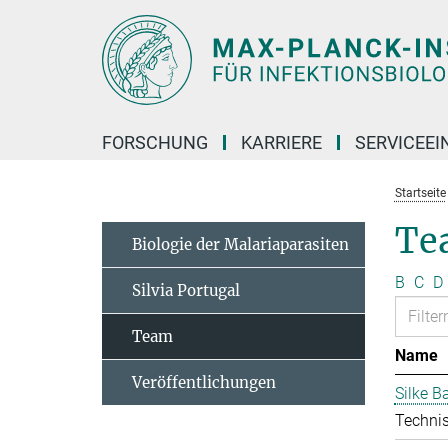
Hauptinhalt
FORSCHUNG
KARRIERE
SERVICEEI
Startseite
Te
Biologie der Malariaparasiten
B
C
D
Silvia Portugal
Team
Name
Veröffentlichungen
Silke 
Technis