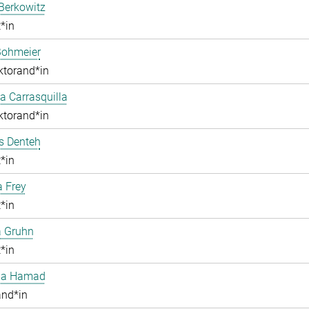
Berkowitz
*in
Bohmeier
ktorand*in
 Carrasquilla
ktorand*in
 Denteh
*in
a Frey
*in
a Gruhn
*in
aa Hamad
and*in