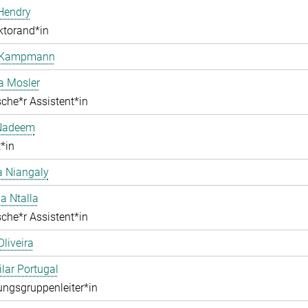
Hendry
ktorand*in
 Kampmann
a Mosler
che*r Assistent*in
Nadeem
*in
 Niangaly
na Ntalla
che*r Assistent*in
Oliveira
ilar Portugal
ngsgruppenleiter*in