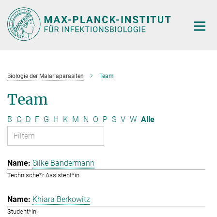
Hauptinhalt
Biologie der Malariaparasiten
Team
Team
B
C
D
F
G
H
K
M
N
O
P
S
V
W
Alle
Silke Bandermann
Technische*r Assistent*in
Khiara Berkowitz
Student*in