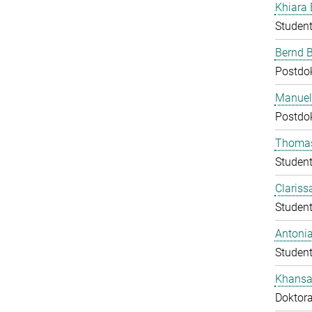
Khiara 
Student
Bernd 
Postdo
Manuela
Postdo
Thomas
Student
Clariss
Student
Antoni
Student
Khans
Doktor