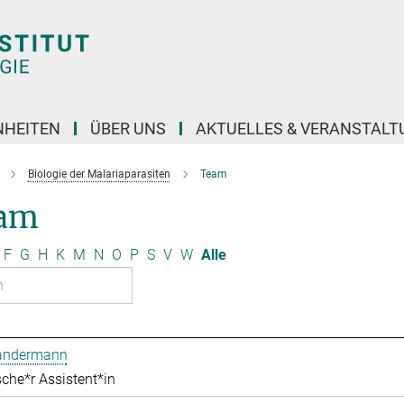
NHEITEN
ÜBER UNS
AKTUELLES & VERANSTAL
Biologie der Malariaparasiten
Team
am
F
G
H
K
M
N
O
P
S
V
W
Alle
Bandermann
che*r Assistent*in