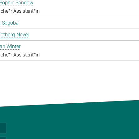
ophie Sandow
che*r Assistent*in
 Sogoba
Votborg-Novel
an Winter
che*r Assistent*in