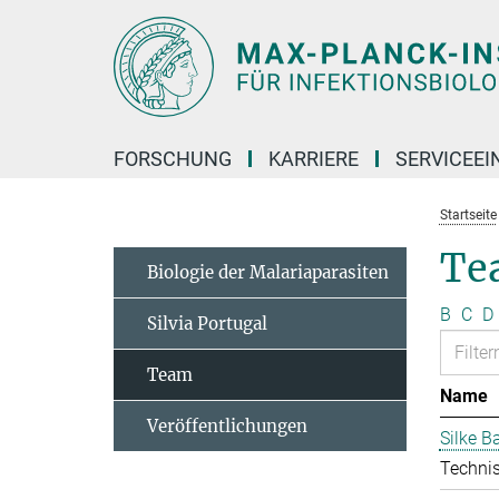
Hauptinhalt
FORSCHUNG
KARRIERE
SERVICEEI
Startseite
Te
Biologie der Malariaparasiten
B
C
D
Silvia Portugal
Team
Name
Veröffentlichungen
Silke 
Technis