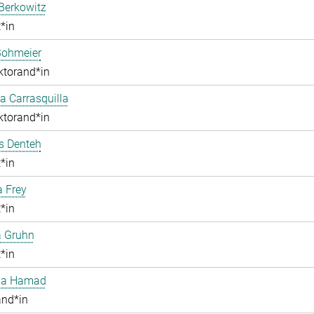
Berkowitz
*in
Bohmeier
ktorand*in
 Carrasquilla
ktorand*in
 Denteh
*in
a Frey
*in
a Gruhn
*in
aa Hamad
and*in