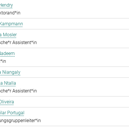
Hendry
ktorand*in
 Kampmann
a Mosler
che*r Assistent*in
Nadeem
*in
 Niangaly
na Ntalla
che*r Assistent*in
Oliveira
ilar Portugal
ngsgruppenleiter*in