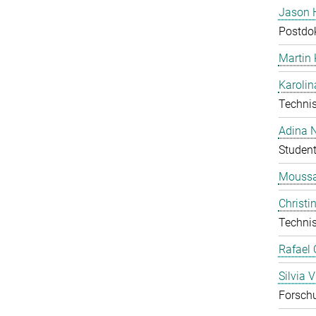
Jason 
Postdo
Martin
Karolin
Technis
Adina 
Student
Moussa
Christi
Technis
Rafael 
Silvia V
Forschu