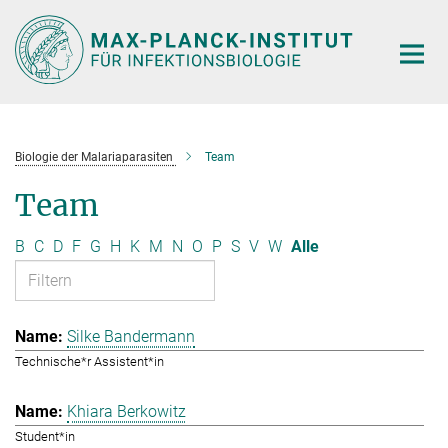
Hauptinhalt
Biologie der Malariaparasiten
Team
Team
B
C
D
F
G
H
K
M
N
O
P
S
V
W
Alle
Silke Bandermann
Technische*r Assistent*in
Khiara Berkowitz
Student*in