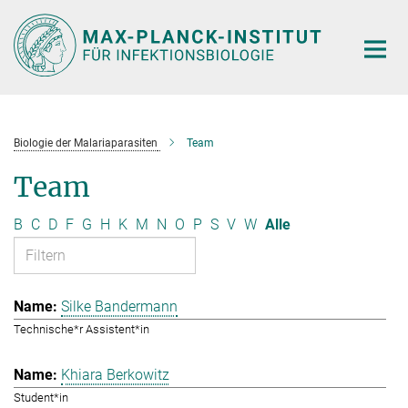
Hauptinhalt
Biologie der Malariaparasiten
Team
Team
B
C
D
F
G
H
K
M
N
O
P
S
V
W
Alle
Silke Bandermann
Technische*r Assistent*in
Khiara Berkowitz
Student*in