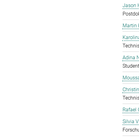
Jason 
Postdo
Martin
Karolin
Technis
Adina 
Student
Moussa
Christi
Technis
Rafael 
Silvia V
Forschu