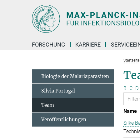
Hauptinhalt
FORSCHUNG
KARRIERE
SERVICEEI
Startseite
Te
Biologie der Malariaparasiten
B
C
D
Silvia Portugal
Team
Name
Veröffentlichungen
Silke 
Technis