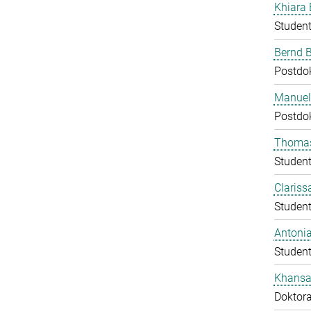
Khiara 
Student
Bernd 
Postdo
Manuela
Postdo
Thomas
Student
Clariss
Student
Antoni
Student
Khans
Doktor