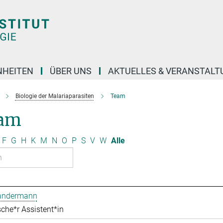
NHEITEN
ÜBER UNS
AKTUELLES & VERANSTAL
Biologie der Malariaparasiten
Team
am
F
G
H
K
M
N
O
P
S
V
W
Alle
Bandermann
che*r Assistent*in