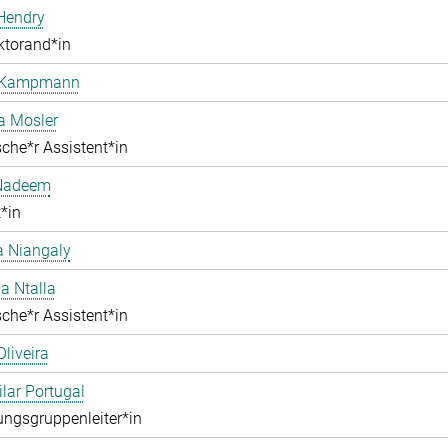
Hendry
ktorand*in
 Kampmann
a Mosler
che*r Assistent*in
Nadeem
*in
 Niangaly
na Ntalla
che*r Assistent*in
Oliveira
ilar Portugal
ngsgruppenleiter*in