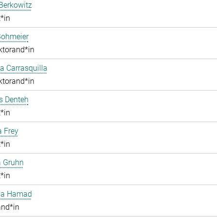
Berkowitz
*in
Bohmeier
ktorand*in
 Carrasquilla
ktorand*in
 Denteh
*in
a Frey
*in
a Gruhn
*in
aa Hamad
and*in