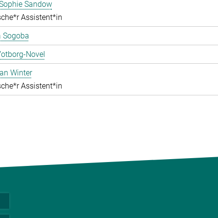
ophie Sandow
che*r Assistent*in
 Sogoba
Votborg-Novel
an Winter
che*r Assistent*in