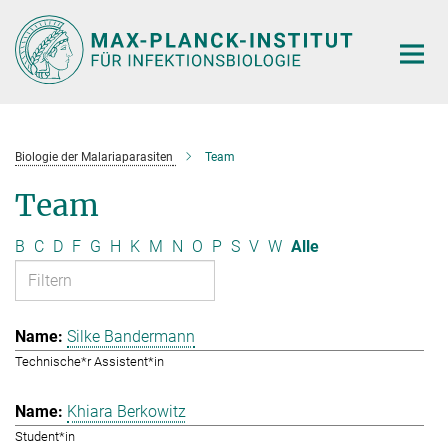
Hauptinhalt
Biologie der Malariaparasiten
Team
Team
B
C
D
F
G
H
K
M
N
O
P
S
V
W
Alle
Silke Bandermann
Technische*r Assistent*in
Khiara Berkowitz
Student*in