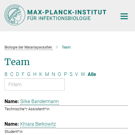
Hauptinhalt
Biologie der Malariaparasiten
Team
Team
B
C
D
F
G
H
K
M
N
O
P
S
V
W
Alle
Silke Bandermann
Technische*r Assistent*in
Khiara Berkowitz
Student*in