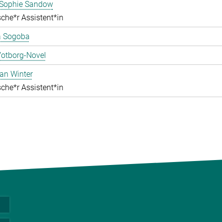
ophie Sandow
che*r Assistent*in
 Sogoba
Votborg-Novel
an Winter
che*r Assistent*in