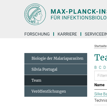
Hauptinhalt
FORSCHUNG
KARRIERE
SERVICEEI
Startseite
Te
Biologie der Malariaparasiten
B
C
D
Silvia Portugal
Team
Name
Veröffentlichungen
Silke 
Technis