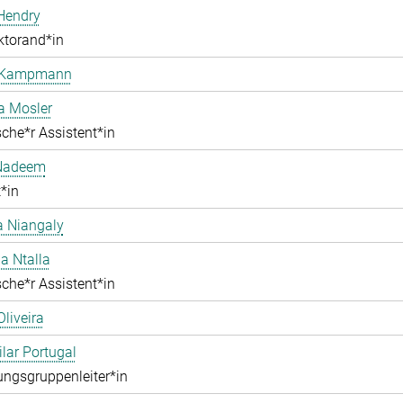
Hendry
ktorand*in
 Kampmann
a Mosler
che*r Assistent*in
Nadeem
*in
 Niangaly
na Ntalla
che*r Assistent*in
Oliveira
ilar Portugal
ngsgruppenleiter*in