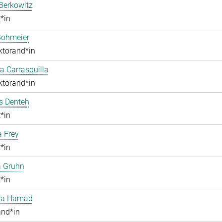
Berkowitz
*in
Bohmeier
ktorand*in
 Carrasquilla
ktorand*in
 Denteh
*in
a Frey
*in
a Gruhn
*in
aa Hamad
and*in