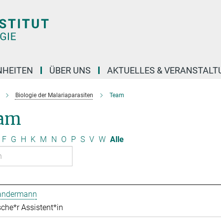
NHEITEN
ÜBER UNS
AKTUELLES & VERANSTAL
Biologie der Malariaparasiten
Team
am
F
G
H
K
M
N
O
P
S
V
W
Alle
Bandermann
che*r Assistent*in