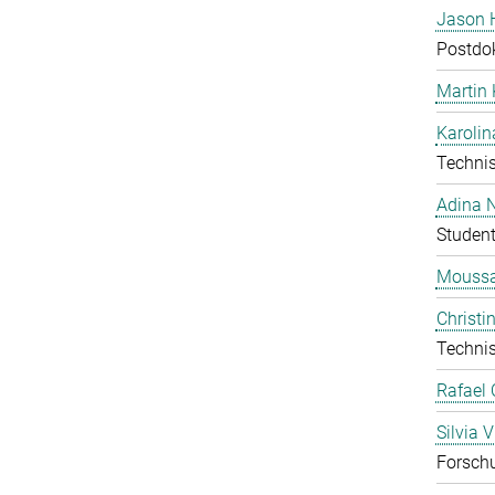
Jason 
Postdo
Martin
Karolin
Technis
Adina 
Student
Moussa
Christi
Technis
Rafael 
Silvia V
Forschu