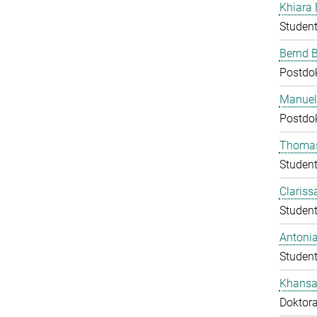
Khiara 
Student
Bernd 
Postdo
Manuela
Postdo
Thomas
Student
Clariss
Student
Antoni
Student
Khans
Doktor