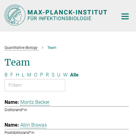
Hauptinhalt
Quantitative Biology
Team
Team
B
F
H
L
M
O
P
R
S
U
W
Alle
Moritz Becker
Doktorand*in
Abin Biswas
Postdoktorand*in