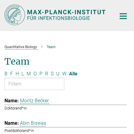
Hauptinhalt
Quantitative Biology
Team
Team
B
F
H
L
M
O
P
R
S
U
W
Alle
Moritz Becker
Doktorand*in
Abin Biswas
Postdoktorand*in