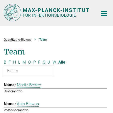
Hauptinhalt
Quantitative Biology
Team
Team
B
F
H
L
M
O
P
R
S
U
W
Alle
Moritz Becker
Doktorand*in
Abin Biswas
Postdoktorand*in