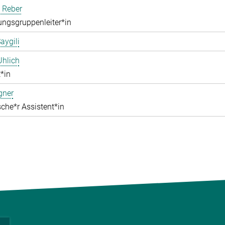
 Reber
ngsgruppenleiter*in
aygili
Uhlich
*in
gner
che*r Assistent*in