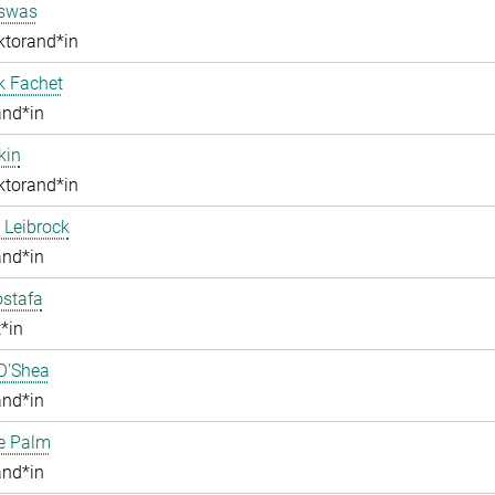
iswas
ktorand*in
k Fachet
and*in
kin
ktorand*in
 Leibrock
and*in
stafa
*in
O'Shea
and*in
e Palm
and*in