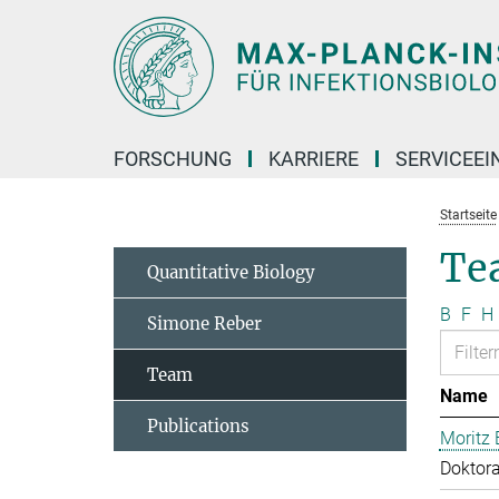
Hauptinhalt
FORSCHUNG
KARRIERE
SERVICEEI
Startseite
Te
Quantitative Biology
B
F
H
Simone Reber
Team
Name
Publications
Moritz 
Doktor