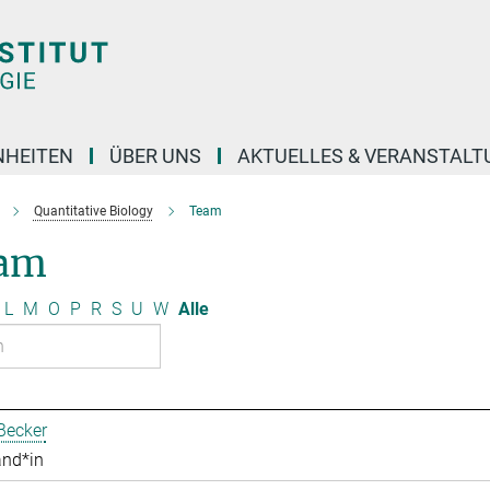
NHEITEN
ÜBER UNS
AKTUELLES & VERANSTAL
Quantitative Biology
Team
am
L
M
O
P
R
S
U
W
Alle
Becker
and*in