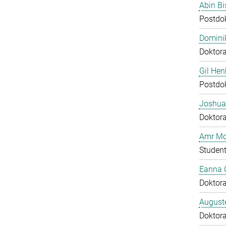
Abin B
Postdo
Domini
Doktor
Gil Hen
Postdo
Joshua
Doktor
Amr Mo
Student
Eanna 
Doktor
August
Doktor