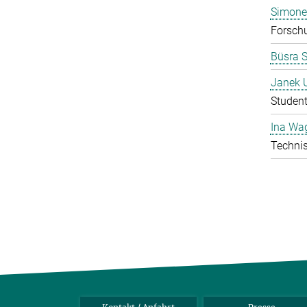
Simone
Forschu
Büsra S
Janek 
Student
Ina Wa
Technis