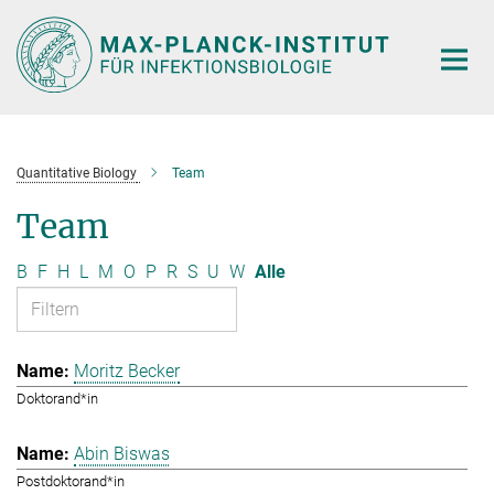
Hauptinhalt
Quantitative Biology
Team
Team
B
F
H
L
M
O
P
R
S
U
W
Alle
Moritz Becker
Doktorand*in
Abin Biswas
Postdoktorand*in