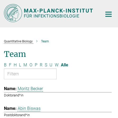
Hauptinhalt
Quantitative Biology
Team
Team
B
F
H
L
M
O
P
R
S
U
W
Alle
Moritz Becker
Doktorand*in
Abin Biswas
Postdoktorand*in