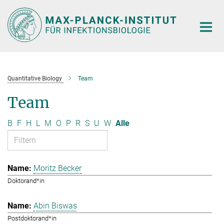
Hauptinhalt
Quantitative Biology
Team
Team
B
F
H
L
M
O
P
R
S
U
W
Alle
Moritz Becker
Doktorand*in
Abin Biswas
Postdoktorand*in